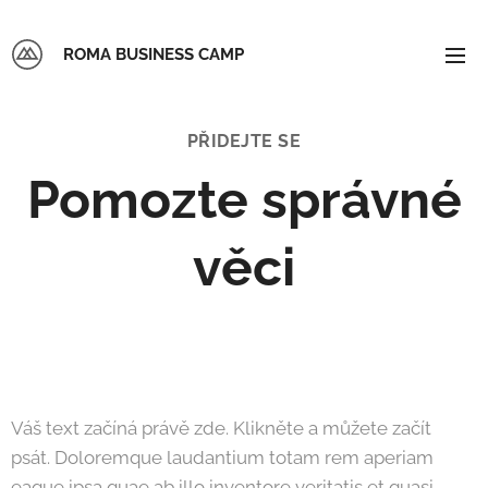
ROMA BUSINESS CAMP
PŘIDEJTE SE
Pomozte správné
věci
Váš text začíná právě zde. Klikněte a můžete začít
psát. Doloremque laudantium totam rem aperiam
eaque ipsa quae ab illo inventore veritatis et quasi